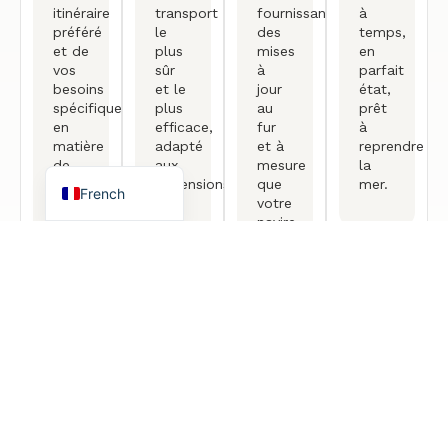
itinéraire
transport
fournissant
à
German
préféré
le
des
temps,
et de
plus
mises
en
Portuguese
vos
sûr
à
parfait
besoins
et le
jour
état,
Spanish
spécifiques
plus
au
prêt
Turkish
en
efficace,
fur
à
matière
adapté
et à
reprendre
English
de
aux
mesure
la
transport
dimensions
que
mer.
French
afin
et à
votre
d'établir
la
navire
un
destination
se
devis
de
rend
précis.
votre
à
yacht.
destination.
Consultation gratuite