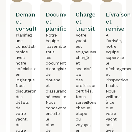
Demande
Documentation
Chargement
Livraison
et
et
et
et
consultation
planification
transit
remise
Planifiez
Notre
Votre
À
une
équipe
yacht
l'arrivée,
consultation
rassemble
est
notre
rapide
tous
soigneusement
équipe
avec
les
chargé
supervise
notre
documents
et
le
spécialiste
d'enregistrement,
sécurisé
déchargemen
en
de
par
et
logistique.
douane
des
l'inspection
Nous
et
professionnels
finale.
discuterons
d'assurance
certifiés.
Nous
des
nécessaires.
Nous
veillons
détails
Nous
surveillons
à ce
de
concevons
chaque
que
votre
ensuite
étape
votre
yacht,
le
du
yacht
de
plan
voyage,
soit
votre
de
en
livré
Arabic