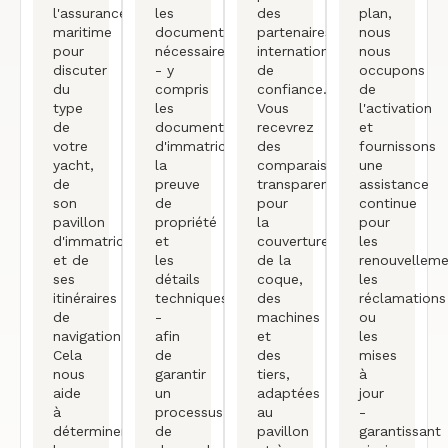
l'assurance
les
des
plan,
maritime
documents
partenaires
nous
pour
nécessaires
internationaux
nous
discuter
- y
de
occupons
du
compris
confiance.
de
type
les
Vous
l'activation
de
documents
recevrez
et
votre
d'immatriculation,
des
fournissons
yacht,
la
comparaisons
une
de
preuve
transparentes
assistance
son
de
pour
continue
pavillon
propriété
la
pour
d'immatriculation
et
couverture
les
et de
les
de la
renouvelleme
ses
détails
coque,
les
itinéraires
techniques
des
réclamations
de
-
machines
ou
navigation.
afin
et
les
Cela
de
des
mises
nous
garantir
tiers,
à
aide
un
adaptées
jour
à
processus
au
-
déterminer
de
pavillon
garantissant