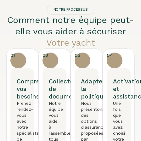
NOTRE PROCESSUS
Comment notre équipe peut-
elle vous aider à sécuriser
Votre yacht
01
02
03
04
Comprendre
Collecte
Adapter
Activatio
vos
de
la
et
besoins
documents
politique
assistan
Prenez
Notre
Nous
Une
rendez-
équipe
présentons
fois
vous
vous
des
que
avec
aide
options
vous
notre
à
d'assurance
avez
spécialiste
rassembler
proposées
choisi
de
tous
par
votre