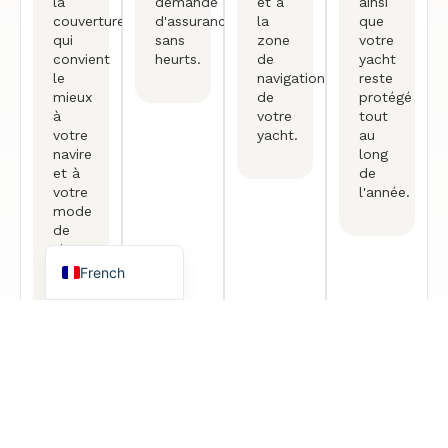
la
demande
et à
ainsi
couverture
d'assurance
la
que
qui
sans
zone
votre
convient
heurts.
de
yacht
Arabic
le
navigation
reste
mieux
de
protégé
German
à
votre
tout
votre
yacht.
au
Portuguese
navire
long
Spanish
et à
de
votre
l'année.
Turkish
mode
de
English
vie
en
French
croisière.
Consultation gratuite