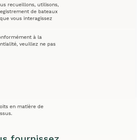
s recueillons, utilisons,
nregistrement de bateaux
sque vous interagissez
 conformément à la
tialité, veuillez ne pas
roits en matière de
essus.
us fournissez