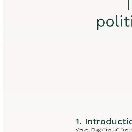
poli
1. Introducti
Vessel Flag (“nous”, “not