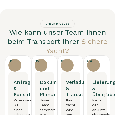
UNSER PROZESS
Wie kann unser Team Ihnen
beim Transport Ihrer
Sichere
Yacht?
01
02
03
04
Anfrage
Dokumentation
Verladung
Lieferun
&
und
&
&
Konsultation
Planung
Transit
Übergab
Vereinbaren
Unser
Ihre
Nach
Sie
Team
Yacht
der
einen
sammelt
wird
Ankunft
schnellen
alle
von
überwacht