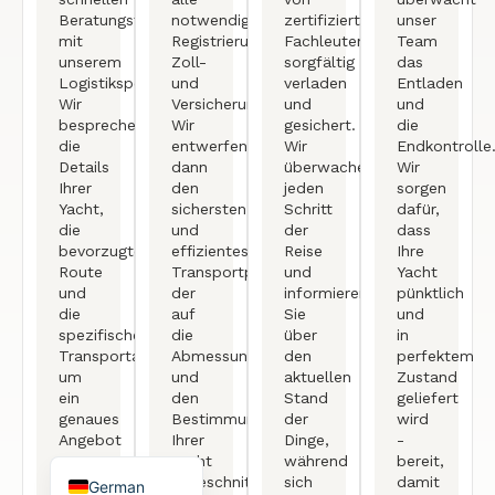
Beratungstermin
notwendigen
zertifizierten
unser
mit
Registrierungs-,
Fachleuten
Team
unserem
Zoll-
sorgfältig
das
Logistikspezialisten.
und
verladen
Entladen
Wir
Versicherungsdokumente.
und
und
besprechen
Wir
gesichert.
die
die
entwerfen
Wir
Endkontrolle
Details
dann
überwachen
Wir
Ihrer
den
jeden
sorgen
Yacht,
sichersten
Schritt
dafür,
die
und
der
dass
bevorzugte
effizientesten
Reise
Ihre
Arabic
Route
Transportplan,
und
Yacht
und
der
informieren
pünktlich
French
die
auf
Sie
und
spezifischen
die
über
in
Portuguese
Transportanforderungen,
Abmessungen
den
perfektem
Spanish
um
und
aktuellen
Zustand
ein
den
Stand
geliefert
Turkish
genaues
Bestimmungsort
der
wird
Angebot
Ihrer
Dinge,
-
English
zu
Yacht
während
bereit,
erstellen.
zugeschnitten
sich
damit
German