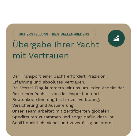
SICHERSTELLUNG IHRES SEELENFRIEDENS
Übergabe Ihrer Yacht
mit Vertrauen
Der Transport einer Jacht erfordert Präzision,
Erfahrung und absolutes Vertrauen.
Bei Vessel Flag kümmern wir uns um jeden Aspekt der
Reise Ihrer Yacht - von der Inspektion und
Routenkoordinierung bis hin zur Verladung,
Versicherung und Auslieferung.
Unser Team arbeitet mit zertifizierten globalen
Spediteuren zusammen und sorgt dafür, dass Ihr
Schiff pünktlich, sicher und zuverlässig ankommt.