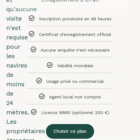
qu'aucune
visite
Inscription provisoire en 48 heures
n'est
Certificat d'enregistrement officiel
requise
pour
Aucune enquête n'est nécessaire
les
navires
Validité mondiale
de
Usage privé ou commercial
moins
de
Agent local non compris
24
mètres.
Licence MMSI (optionnel 200 €)
Les
propriétaires
Choisir ce plan