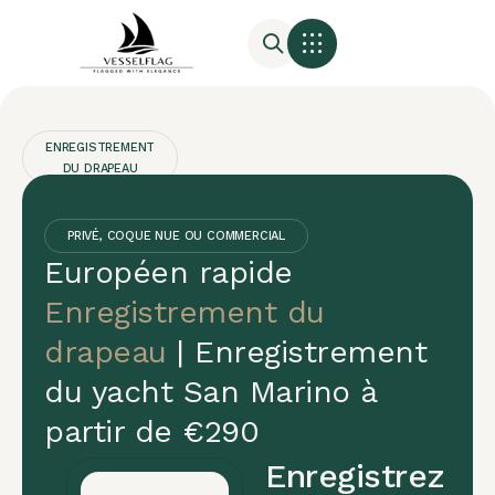
ENREGISTREMENT
DU DRAPEAU
Immatriculation
des
PRIVÉ, COQUE NUE OU COMMERCIAL
Européen rapide
bateaux
Enregistrement du
à
drapeau
| Enregistrement
Saint-
du yacht San Marino à
Marin
partir de €290
Saint-
Enregistrez
Marin