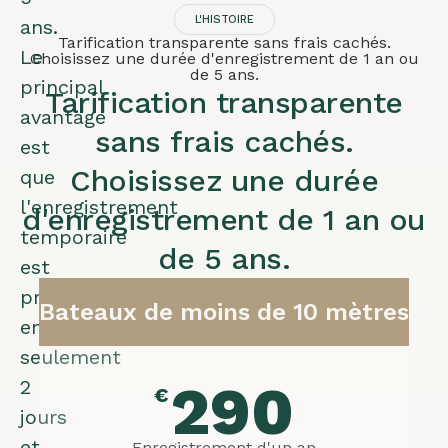
L'HISTOIRE
ans.
Tarification transparente sans frais cachés.
Le
Choisissez une durée d'enregistrement de 1 an ou
de 5 ans.
principal
Tarification transparente
avantage
sans frais cachés.
est
Choisissez une durée
que
l'enregistrement
d'enregistrement de 1 an ou
temporaire
de 5 ans.
est
prêt
Bateaux de moins de 10 mètres
en
seulement
290
2
€
jours
et
Enregistrement d'un an