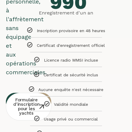
990
personnelle,
à
Enregistrement d'un an
l'affrètement
sans
Inscription provisoire en 48 heures
équipage
et
Certificat d'enregistrement officiel
aux
Licence radio MMSI incluse
opérations
commerciales.
Certificat de sécurité inclus
Aucune enquête n'est nécessaire
Consultation
Contact
Formulaire
Whatsapp
gratuite
d'inscription
Validité mondiale
pour les
yachts
Usage privé ou commercial