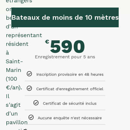
étrangers
ont
Bateaux de moins de 10 mètres
besoin
d'un
représentant
590
€
résident
à
Enregistrement pour 5 ans
Saint-
Marin
Inscription provisoire en 48 heures
(100
€/an).
Certificat d'enregistrement officiel
Il
Certificat de sécurité inclus
s'agit
d'un
Aucune enquête n'est nécessaire
pavillon