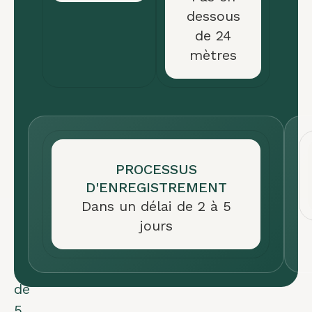
dessous
666
de 24
€
mètres
pour
les
navires
de
0
à
PROCESSUS
24
D'ENREGISTREMENT
mètres
Dans un délai de 2 à 5
jours
avec
une
validité
de
5