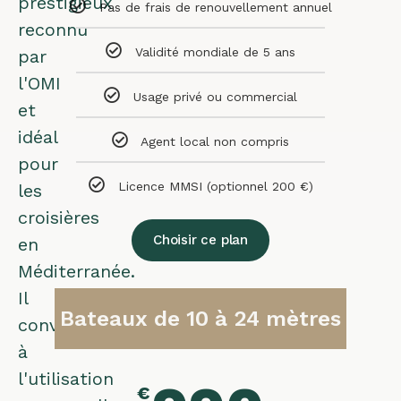
prestigieux
Pas de frais de renouvellement annuel
reconnu
Validité mondiale de 5 ans
par
l'OMI
Usage privé ou commercial
et
idéal
Agent local non compris
pour
Licence MMSI (optionnel 200 €)
les
croisières
Choisir ce plan
en
Méditerranée.
Il
Bateaux de 10 à 24 mètres
convient
à
l'utilisation
€