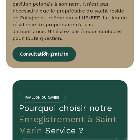
pavillon polonais à son nom. Il n'est pas
nécessaire que le propriétaire du yacht réside
en Pologne ou même dans l'UE/EEE. Le lieu de
résidence du propriétaire n'a pas
d'importance. N'hésitez pas à nous contacter
pour toute question.
Consultation gratuite
PAVILLON DU NAVIRE
Pourquoi choisir notre
Enregistrement à Saint-
Marin
Service ?