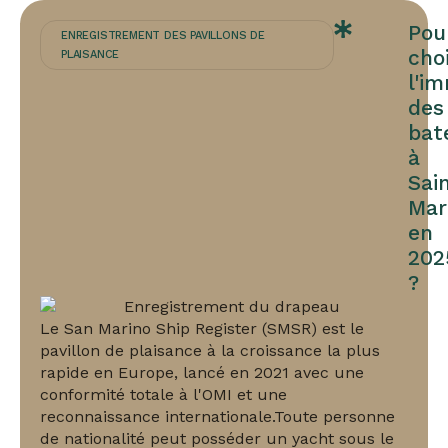
Pou
ENREGISTREMENT DES PAVILLONS DE
choi
PLAISANCE
l'i
des
bat
à
Sai
Mar
en
202
?
Le San Marino Ship Register (SMSR) est le
pavillon de plaisance à la croissance la plus
rapide en Europe, lancé en 2021 avec une
conformité totale à l'OMI et une
reconnaissance internationale.Toute personne
de nationalité peut posséder un yacht sous le