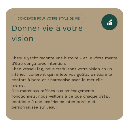
CONCEVOIR POUR VOTRE STYLE DE VIE
Donner vie à votre
vision
Chaque yacht raconte une histoire - et le vôtre mérite
d'être conçu avec intention.
Chez VesselFlag, nous traduisons votre vision en un
intérieur cohérent qui reflète vos goûts, améliore le
confort à bord et s'harmonise avec la mer elle-
même.
Des matériaux raffinés aux aménagements
fonctionnels, nous veillons à ce que chaque détail
contribue à une expérience intemporelle et
personnalisée sur l'eau.