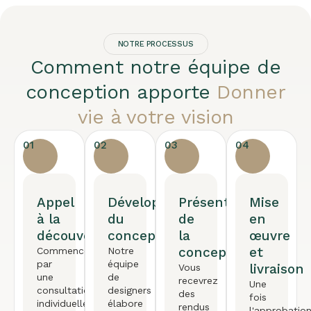
NOTRE PROCESSUS
Comment notre équipe de
conception apporte
Donner
vie à votre vision
01
02
03
04
Appel
Développement
Présentation
Mise
à la
du
de
en
découverte
concept
la
œuvre
conception
et
Commencez
Notre
par
équipe
livraison
Vous
une
de
recevrez
Une
consultation
designers
des
fois
individuelle
élabore
rendus
l'approbatio