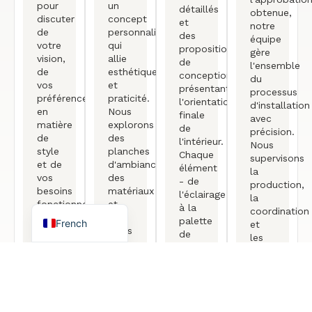
pour
un
détaillés
obtenue,
discuter
concept
et
notre
de
personnalisé
des
équipe
votre
qui
propositions
gère
vision,
allie
de
l'ensemble
de
esthétique
conception
du
Arabic
vos
et
présentant
processus
préférences
praticité.
l'orientation
d'installation
German
en
Nous
finale
avec
matière
explorons
de
Portuguese
précision.
de
des
l'intérieur.
Nous
style
planches
Spanish
Chaque
supervisons
et de
d'ambiance,
élément
la
Turkish
vos
des
- de
production,
besoins
matériaux
l'éclairage
la
English
fonctionnels.
et
à la
coordination
Cette
des
palette
French
et
session
idées
de
les
nous
de
couleurs
finitions
permet
mise
en
afin
de
en
passant
de
comprendre
page
par
garantir
vos
pour
la
une
attentes
capturer