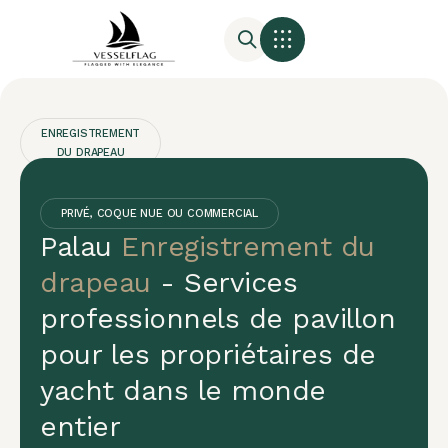
ENREGISTREMENT
DU DRAPEAU
Enregistrement
des
PRIVÉ, COQUE NUE OU COMMERCIAL
Palau
Enregistrement du
bateaux
drapeau
- Services
aux
professionnels de pavillon
Palaos
pour les propriétaires de
Les
yacht dans le monde
Palaos
entier
offrent