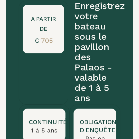
Enregistrez
une
procédure
votre
A PARTIR
d'enregistrement
bateau
DE
rapide
sous le
€
705
et
pavillon
efficace.
des
Vous
Palaos -
effectuez
valable
les
de 1 à 5
démarches
ans
en
ligne
sans
CONTINUITÉ
OBLIGATION
vous
D'ENQUÊTE
1 à 5 ans
déplacer.
Pas en