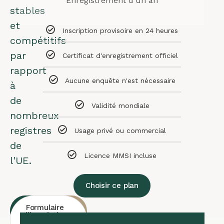
Enregistrement d'un an
stables
et
Inscription provisoire en 24 heures
compétitifs
par
Certificat d'enregistrement officiel
rapport
Aucune enquête n'est nécessaire
à
de
Validité mondiale
nombreux
registres
Usage privé ou commercial
de
Licence MMSI incluse
l'UE.
Choisir ce plan
Consultation
Contact
Formulaire
Whatsapp
gratuite
d'inscription
pour les