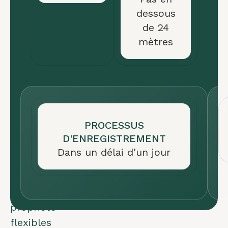
Le
dessous
registre
de 24
accepte
mètres
toutes
les
nationalités.
Cela
permet
PROCESSUS
de
D'ENREGISTREMENT
créer
Dans un délai d'un jour
des
options
de
propriété
flexibles