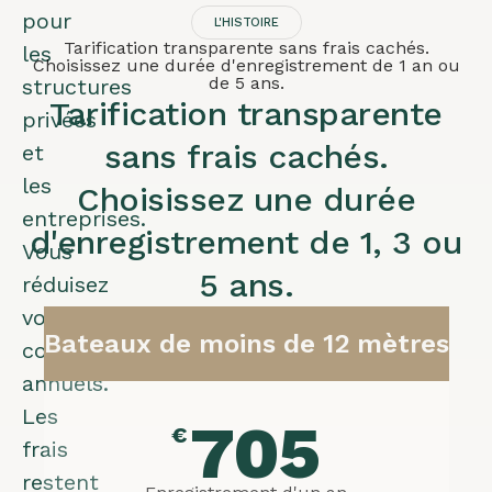
pour
L'HISTOIRE
Tarification transparente sans frais cachés.
les
Choisissez une durée d'enregistrement de 1 an ou
de 5 ans.
structures
Tarification transparente
privées
sans frais cachés.
et
les
Choisissez une durée
entreprises.
d'enregistrement de 1, 3 ou
Vous
5 ans.
réduisez
vos
Bateaux de moins de 12 mètres
coûts
annuels.
Les
705
€
frais
restent