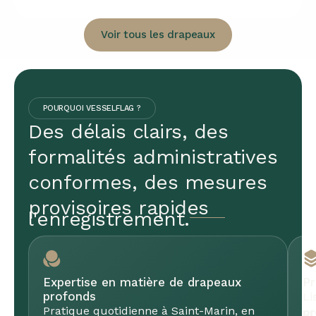
Voir tous les drapeaux
POURQUOI VESSELFLAG ?
Des délais clairs, des
formalités administratives
conformes, des mesures
provisoires rapides
l'enregistrement.
Expertise en matière de drapeaux
Pr
profonds
Li
Pratique quotidienne à Saint-Marin, en
pr