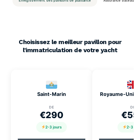
Enregistrement des pavillons de plaisance
Assurance bateau
Choisissez le meilleur pavillon pour
l'immatriculation de votre yacht
Saint-Marin
Royaume-Uni (1è
DE
DE
€290
€55
2-3 jours
2-3 jou