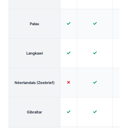
✓
✓
✓
Palau
✓
✓
✓
Langkawi
✗
✓
✗
Néerlandais (Zeebrief)
✓
✓
✓
Gibraltar