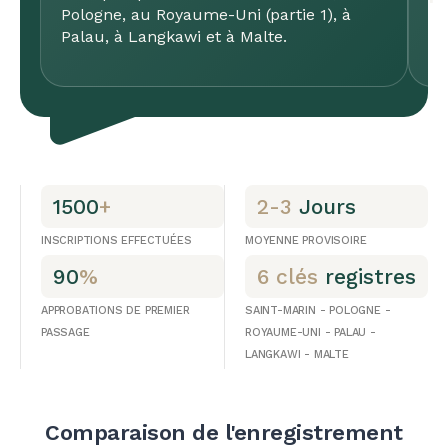
Pologne, au Royaume-Uni (partie 1), à
Palau, à Langkawi et à Malte.
1500
+
2-3
Jours
INSCRIPTIONS EFFECTUÉES
MOYENNE PROVISOIRE
90
%
6 clés
registres
APPROBATIONS DE PREMIER
SAINT-MARIN - POLOGNE -
PASSAGE
ROYAUME-UNI - PALAU -
LANGKAWI - MALTE
Comparaison de l'enregistrement