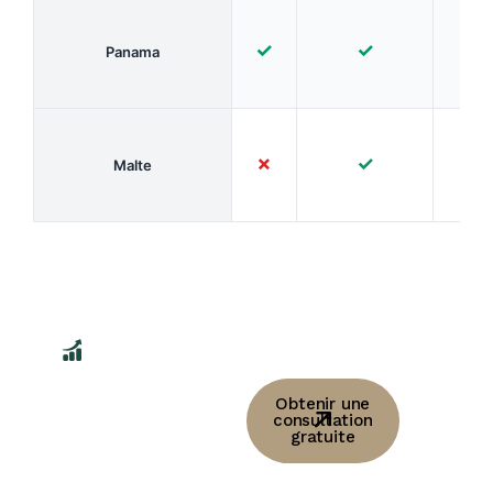
✓
✓
✓
Panama
✗
✓
✓
Malte
Immatriculons
Obtenir une
rapidement votre
consultation
gratuite
yacht
Saint-Marin,