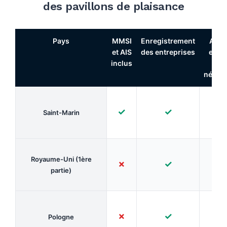
des pavillons de plaisance
Pays
MMSI
Enregistrement
Auc
et AIS
des entreprises
enqu
inclus
n'e
nécess
✓
✓
✓
Saint-Marin
Royaume-Uni (1ère
✗
✓
✗
partie)
✗
✓
✓
Pologne