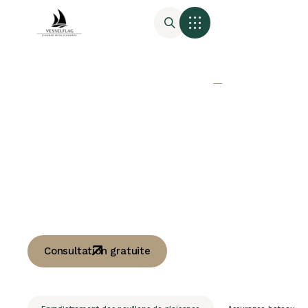
Enregistrement des
pavillons de
plaisance -
Rapide et mondial
Enregistrez-vous sous Saint-Marin,
Pologne, UK Part 1, Palau, Langkawi
ou Malte. Installation MMSI & AIS et
assurance incluses sur demande.
Consultation gratuite