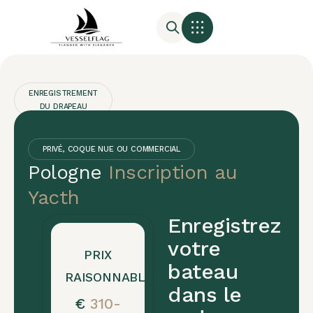
ENREGISTREMENT
DU DRAPEAU
Enregistrement
du
PRIVÉ, COQUE NUE OU COMMERCIAL
Pologne
Inscription au
drapeau
Yacth
de
Enregistrez
la
votre
PRIX
Pologne
bateau
RAISONNABLE
Obtenez
dans le
€
310-
l'immatriculation