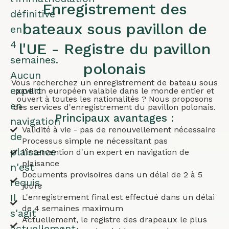
Enregistrement des
définitive
bateaux sous pavillon de
en
4
l'UE - Registre du pavillon
semaines.
polonais
Aucun
Vous recherchez un enregistrement de bateau sous
expert
pavillon européen valable dans le monde entier et
ouvert à toutes les nationalités ? Nous proposons
en
des services d'enregistrement du pavillon polonais.
Principaux avantages :
navigation
Validité à vie - pas de renouvellement nécessaire
de
Processus simple ne nécessitant pas
plaisance
l'intervention d'un expert en navigation de
plaisance
n'est
Documents provisoires dans un délai de 2 à 5
requis.
jours
Il
L'enregistrement final est effectué dans un délai
de 4 semaines maximum
s'agit
Actuellement, le registre des drapeaux le plus
actuellement