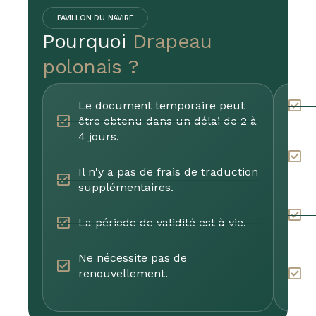
PAVILLON DU NAVIRE
Pourquoi
Drapeau
polonais ?
Le document temporaire peut
I
être obtenu dans un délai de 2 à
4 jours.
d
Il n'y a pas de frais de traduction
j
supplémentaires.
U
La période de validité est à vie.
r
Ne nécessite pas de
I
renouvellement.
p
j