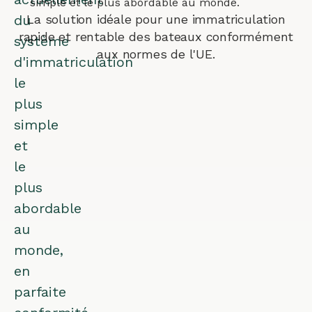
simple et le plus abordable au monde.
du
La solution idéale pour une immatriculation
rapide et rentable des bateaux conformément
système
aux normes de l'UE.
d'immatriculation
le
plus
simple
et
le
plus
abordable
au
monde,
en
parfaite