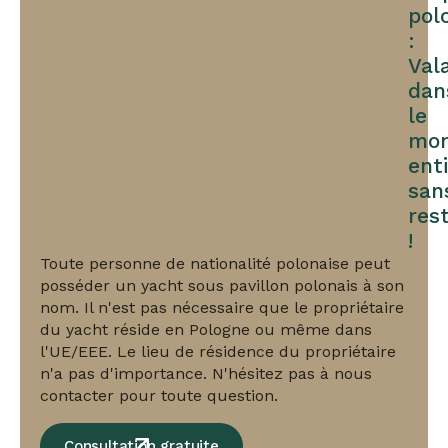
pol
:
Val
dan
le
mo
enti
san
rest
!
Toute personne de nationalité polonaise peut
posséder un yacht sous pavillon polonais à son
nom. Il n'est pas nécessaire que le propriétaire
du yacht réside en Pologne ou même dans
l'UE/EEE. Le lieu de résidence du propriétaire
n'a pas d'importance. N'hésitez pas à nous
contacter pour toute question.
Consultation gratuite