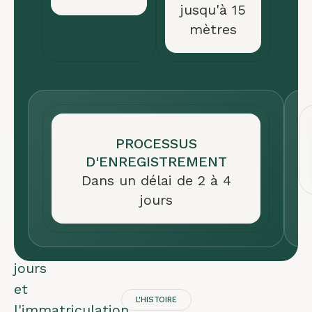
jusqu'à 15
est
mètres
simple
:
les
documents
provisoires
sont
PROCESSUS
D'ENREGISTREMENT
établis
Dans un délai de 2 à 4
en
jours
2
à
5
jours
et
L'HISTOIRE
l'immatriculation