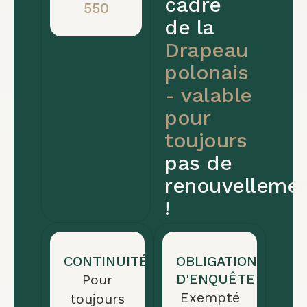
cadre
550
à
de la
vie
Drapeau
d'un
polonais
bateau
- valable
battant
pour
pavillon
toujours
de
pas de
l'UE,
ouvert
renouvelleme
à
!
toutes
les
CONTINUITÉ
OBLIGATION
nationalités.
D'ENQUÊTE
Pour
La
Exempté
toujours
procédure