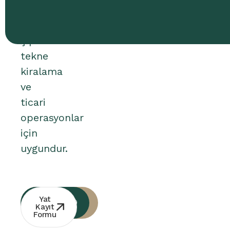
Kişisel
kullanım,
çıplak
tekne
kiralama
ve
ticari
operasyonlar
için
uygundur.
Whatsapp
Ücretsiz
Yat
Danışmanlık
İletişim
Kayıt
Formu