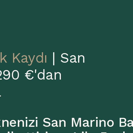
k Kaydı
| San
290 €'dan
a
nenizi San Marino Ba