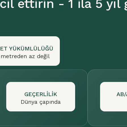
cil ettirin - 1 ila 5 yıl
ET YÜKÜMLÜLÜĞÜ
 metreden az değil
GEÇERLILIK
AB/
Dünya çapında