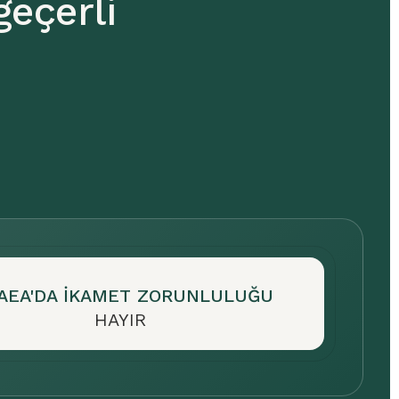
 geçerli
AEA'DA IKAMET ZORUNLULUĞU
HAYIR