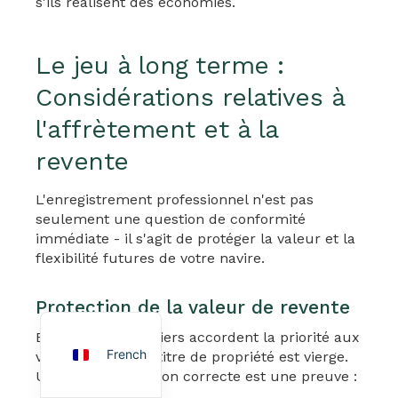
s'ils réalisent des économies.
Le jeu à long terme :
Considérations relatives à
l'affrètement et à la
revente
Arabic
German
L'enregistrement professionnel n'est pas
seulement une question de conformité
Portuguese
immédiate - il s'agit de protéger la valeur et la
Spanish
flexibilité futures de votre navire.
Turkish
Protection de la valeur de revente
English
En 2025, les courtiers accordent la priorité aux
French
véhicules dont le titre de propriété est vierge.
Une immatriculation correcte est une preuve :