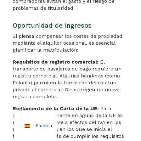
compradores evitan el gasto y el riesgo de
problemas de titularidad.
Oportunidad de ingresos
Si piensa compensar los costes de propiedad
mediante el alquiler ocasional, es esencial
planificar la matriculación:
Arabic
Requisitos de registro comercial:
El
German
transporte de pasajeros de pago requiere un
registro comercial. Algunas banderas (como
French
Polonia) permiten la transición del estatus
Portuguese
privado al comercial. Otros exigen un nuevo
registro completo.
Turkish
Reglamento de la Carta de la UE:
Para
English
operar comercialmente en aguas de la UE es
necesario registrarse a efectos del IVA en los
Spanish
Estados miembros en los que se inicia el
fletamento, además de cumplir los requisitos