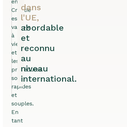
en
dans
Croatie
l'UE,
est
abordable
valable
à
et
vie
reconnu
et
au
les
niveau
procédures
international.
sont
rapides
et
souples.
En
tant