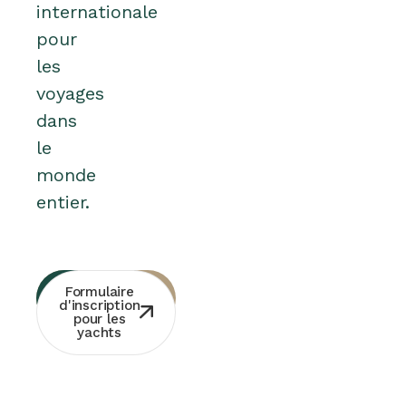
internationale
pour
les
voyages
dans
le
monde
entier.
Consultation
Contact
Formulaire
Whatsapp
gratuite
d'inscription
pour les
yachts