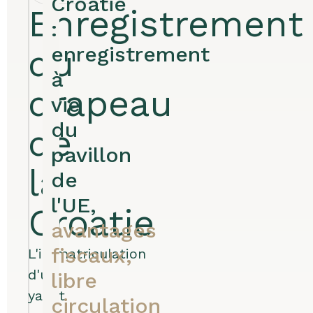
Croatie
Enregistrement
:
enregistrement
du
à
drapeau
vie
du
de
pavillon
la
de
l'UE,
Croatie
avantages
fiscaux,
L'immatriculation
d'un
libre
yacht
circulation