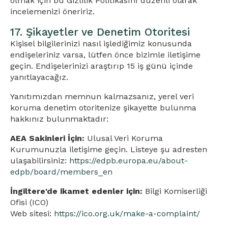
olmak için bu Gizlilik Politikasını düzenli olarak
incelemenizi öneririz.
17. Şikayetler ve Denetim Otoritesi
Kişisel bilgilerinizi nasıl işlediğimiz konusunda
endişeleriniz varsa, lütfen önce bizimle iletişime
geçin. Endişelerinizi araştırıp 15 iş günü içinde
yanıtlayacağız.
Yanıtımızdan memnun kalmazsanız, yerel veri
koruma denetim otoritenize şikayette bulunma
hakkınız bulunmaktadır:
AEA Sakinleri İçin:
Ulusal Veri Koruma
Kurumunuzla iletişime geçin. Listeye şu adresten
ulaşabilirsiniz:
https://edpb.europa.eu/about-
edpb/board/members_en
İngiltere'de ikamet edenler için:
Bilgi Komiserliği
Ofisi (ICO)
Web sitesi:
https://ico.org.uk/make-a-complaint/