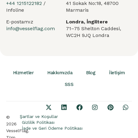
+44 1215122182
/
41 Sokak No:18, 48700
Infoline
Marmaris
E-postamız
Londra, İngiltere
info@vesselflag.com
71–75 Shelton Caddesi,
WC2H 9JQ Londra
Hizmetler
Hakkımızda
Blog
İletişim
SSS
Arabic
German
French
Şartlar ve Koşullar
©
Gizlilik Politikası
2026
Portuguese
İade ve Geri Ödeme Politikası
VesselFlag.
Spanish
Tüm