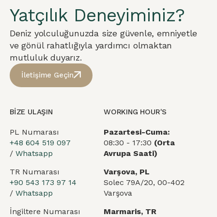
Yatçılık Deneyiminiz?
Deniz yolculuğunuzda size güvenle, emniyetle
ve gönül rahatlığıyla yardımcı olmaktan
mutluluk duyarız.
İletişime Geçin
BİZE ULAŞIN
WORKING HOUR'S
PL Numarası
Pazartesi-Cuma:
+48 604 519 097
08:30 - 17:30
(Orta
/
Whatsapp
Avrupa Saati)
TR Numarası
Varşova, PL
+90 543 173 97 14
Solec 79A/20, 00-402
/
Whatsapp
Varşova
İngiltere Numarası
Marmaris, TR