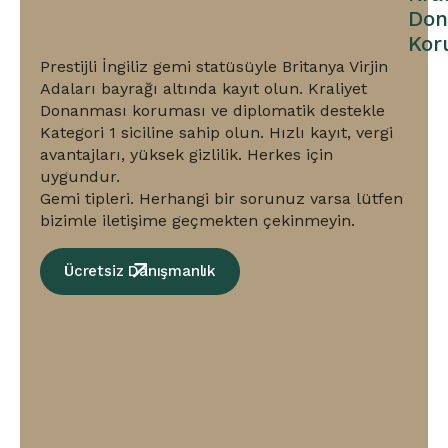
prestije
Don
sahip
Kor
hızlı
Prestijli İngiliz gemi statüsüyle Britanya Virjin
tescil.
Adaları bayrağı altında kayıt olun. Kraliyet
Donanması koruması ve diplomatik destekle
Kategori 1 siciline sahip olun. Hızlı kayıt, vergi
avantajları, yüksek gizlilik. Herkes için
uygundur.
Gemi tipleri. Herhangi bir sorunuz varsa lütfen
bizimle iletişime geçmekten çekinmeyin.
Ücretsiz Danışmanlık