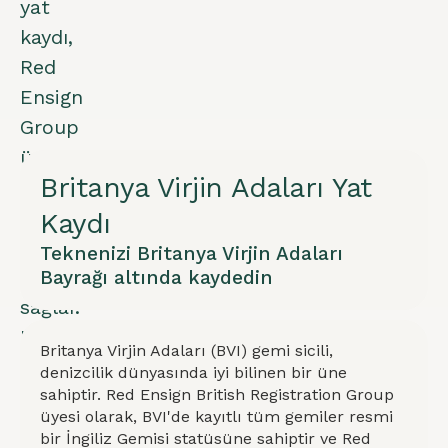
yat
kaydı,
Red
Ensign
Group
üyesi
Britanya Virjin Adaları Yat
olarak
İngiliz
Kaydı
gemisi
Teknenizi Britanya Virjin Adaları
planları
Bayrağı altında kaydedin
sağlar.
Kraliyet
Britanya Virjin Adaları (BVI) gemi sicili,
Donanması
denizcilik dünyasında iyi bilinen bir üne
koruması,
sahiptir. Red Ensign British Registration Group
üyesi olarak, BVI'de kayıtlı tüm gemiler resmi
planlama
bir İngiliz Gemisi statüsüne sahiptir ve Red