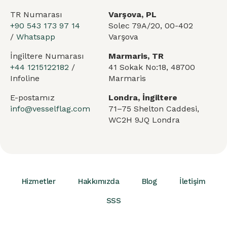
TR Numarası
Varşova, PL
+90 543 173 97 14
Solec 79A/20, 00-402
/
Whatsapp
Varşova
İngiltere Numarası
Marmaris, TR
+44 1215122182
/
41 Sokak No:18, 48700
Infoline
Marmaris
E-postamız
Londra, İngiltere
info@vesselflag.com
71–75 Shelton Caddesi,
WC2H 9JQ Londra
Hizmetler
Hakkımızda
Blog
İletişim
SSS