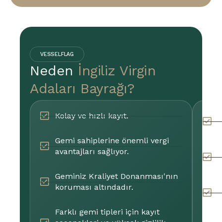
VESSELFLAG
Neden
İngiliz Virgin
Adaları Bayrağı?
Kolay ve hızlı kayıt.
D
u
Gemi sahiplerine önemli vergi
avantajları sağlıyor.
U
i
Geminiz Kraliyet Donanması'nın
koruması altındadır.
F
y
Farklı gemi tipleri için kayıt