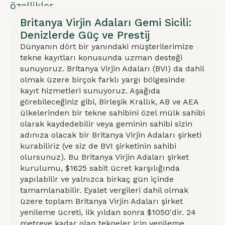
özellikler
için
Britanya Virjin Adaları Gemi Sicili:
Denizlerde Güç ve Prestij
seçenekler
Dünyanın dört bir yanındaki müşterilerimize
mevcuttur.
tekne kayıtları konusunda uzman desteği
BVI
sunuyoruz. Britanya Virjin Adaları (BVI) da dahil
şirketinin
olmak üzere birçok farklı yargı bölgesinde
kayıt hizmetleri sunuyoruz. Aşağıda
kurulumu
görebileceğiniz gibi, Birleşik Krallık, AB ve AEA
ile
ülkelerinden bir tekne sahibini özel mülk sahibi
olarak kaydedebilir veya geminin sahibi sizin
kayıt
adınıza olacak bir Britanya Virjin Adaları şirketi
imkanı
kurabiliriz (ve siz de BVI şirketinin sahibi
vardır.
olursunuz). Bu Britanya Virjin Adaları şirket
kurulumu, $1625 sabit ücret karşılığında
yapılabilir ve yalnızca birkaç gün içinde
tamamlanabilir. Eyalet vergileri dahil olmak
üzere toplam Britanya Virjin Adaları şirket
Whatsapp
Ücretsiz
Yat
Danışmanlık
İletişim
Kayıt
yenileme ücreti, ilk yıldan sonra $1050'dir. 24
Formu
metreye kadar olan tekneler için yenileme