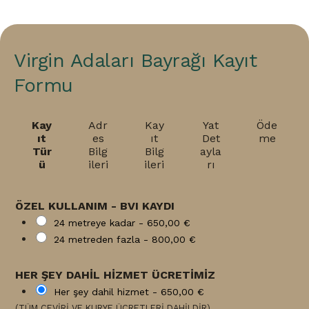
Virgin Adaları Bayrağı Kayıt
Formu
Kay
Adr
Kay
Yat
Öde
ıt
es
ıt
Det
me
Tür
Bilg
Bilg
ayla
ü
ileri
ileri
rı
ÖZEL KULLANIM - BVI KAYDI
24 metreye kadar -
650,00 €
24 metreden fazla -
800,00 €
HER ŞEY DAHİL HİZMET ÜCRETİMİZ
Her şey dahil hizmet -
650,00 €
(TÜM ÇEVİRİ VE KURYE ÜCRETLERİ DAHİLDİR)