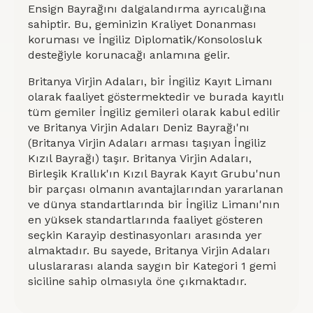
desteği
Ensign Bayrağını dalgalandırma ayrıcalığına
sahiptir. Bu, geminizin Kraliyet Donanması
ve
koruması ve İngiliz Diplomatik/Konsolosluk
Kategori
desteğiyle korunacağı anlamına gelir.
1
Britanya Virjin Adaları, bir İngiliz Kayıt Limanı
silikon
olarak faaliyet göstermektedir ve burada kayıtlı
seçenekleri
tüm gemiler İngiliz gemileri olarak kabul edilir
ve Britanya Virjin Adaları Deniz Bayrağı'nı
sunar.
(Britanya Virjin Adaları arması taşıyan İngiliz
Hızlı
Kızıl Bayrağı) taşır. Britanya Virjin Adaları,
kayıt,
Birleşik Krallık'ın Kızıl Bayrak Kayıt Grubu'nun
bir parçası olmanın avantajlarından yararlanan
vergi
ve dünya standartlarında bir İngiliz Limanı'nın
numarası,
en yüksek standartlarında faaliyet gösteren
yüksek
seçkin Karayip destinasyonları arasında yer
almaktadır. Bu sayede, Britanya Virjin Adaları
gizlilik
uluslararası alanda saygın bir Kategori 1 gemi
ve
siciline sahip olmasıyla öne çıkmaktadır.
farklı