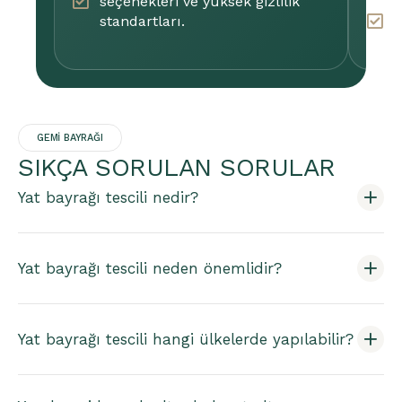
seçenekleri ve yüksek gizlilik
İ
standartları.
K
d
GEMI BAYRAĞI
SIKÇA SORULAN SORULAR
Yat bayrağı tescili nedir?
Yat bayrağı tescili neden önemlidir?
Yat bayrağı tescili hangi ülkelerde yapılabilir?