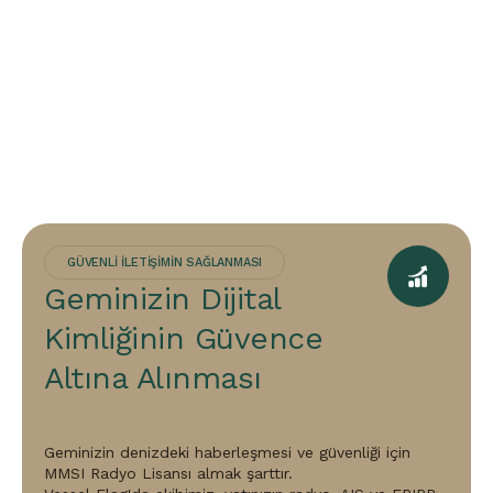
GÜVENLİ İLETİŞİMİN SAĞLANMASI
Geminizin Dijital
Kimliğinin Güvence
Altına Alınması
Geminizin denizdeki haberleşmesi ve güvenliği için
MMSI Radyo Lisansı almak şarttır.