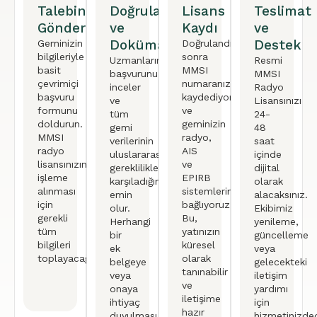
Talebinizi
Doğrulama
Lisans
Teslimat
Gönderin
ve
Kaydı
ve
Dokümantasyon
Destek
Geminizin
Doğrulandıktan
bilgileriyle
sonra
Uzmanlarımız
Resmi
basit
MMSI
başvurunuzu
MMSI
çevrimiçi
numaranızı
inceler
Radyo
başvuru
kaydediyoruz
ve
Lisansınızı
formunu
ve
tüm
24-
doldurun.
geminizin
gemi
48
MMSI
radyo,
verilerinin
saat
radyo
AIS
uluslararası
içinde
lisansınızın
ve
gereklilikleri
dijital
işleme
EPIRB
karşıladığından
olarak
alınması
sistemlerine
emin
alacaksınız.
için
bağlıyoruz.
olur.
Ekibimiz
gerekli
Bu,
Herhangi
yenileme,
tüm
yatınızın
bir
güncelleme
bilgileri
küresel
ek
veya
toplayacağız.
olarak
belgeye
gelecekteki
tanınabilir
veya
iletişim
ve
onaya
yardımı
iletişime
ihtiyaç
için
hazır
duyulması
hizmetinizded