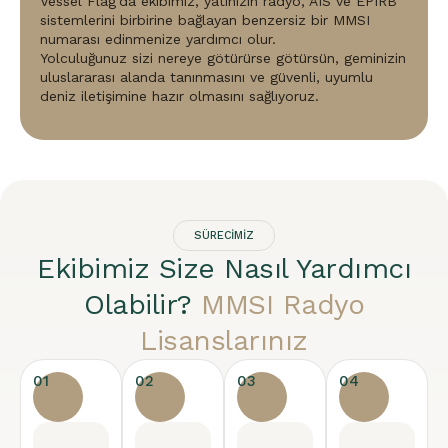
Vessel Flag'da ekibimiz, yatınızın radyo, AIS ve EPIRB
sistemlerini birbirine bağlayan benzersiz bir MMSI
numarası edinmenize yardımcı olur.
Yolculuğunuz sizi nereye götürürse götürsün, geminizin
uluslararası alanda tanınmasını ve güvenli, uyumlu
deniz iletişimine hazır olmasını sağlıyoruz.
SÜRECIMIZ
Ekibimiz Size Nasıl Yardımcı
Olabilir?
MMSI Radyo
Lisanslarınız
01
02
03
04