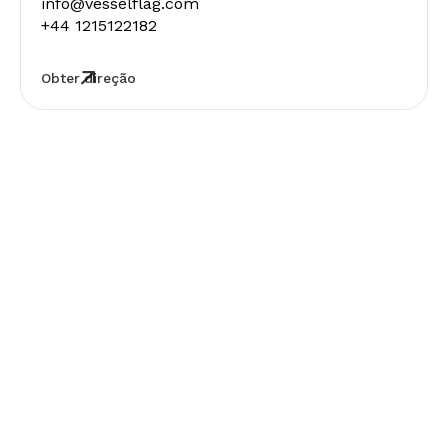
info@vesselflag.com
+44 1215122182
Obter direção