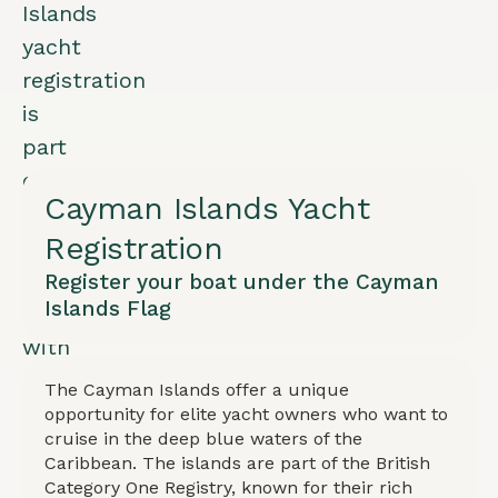
Islands
yacht
registration
is
part
of
Cayman Islands Yacht
British
Registration
Category
One
Register your boat under the Cayman
Islands Flag
Registry
with
prestigious
The Cayman Islands offer a unique
maritime
opportunity for elite yacht owners who want to
cruise in the deep blue waters of the
history.
Caribbean. The islands are part of the British
The
Category One Registry, known for their rich