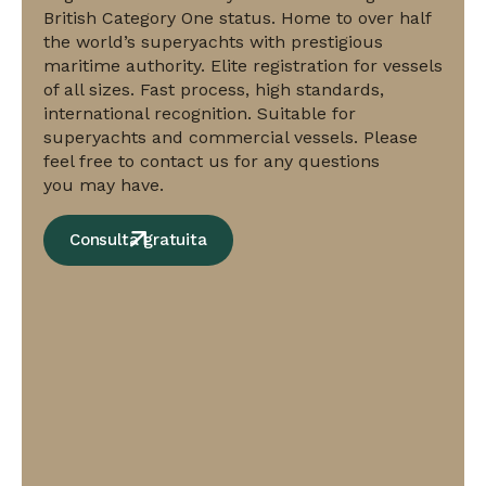
British Category One status. Home to over half
the world’s superyachts with prestigious
maritime authority. Elite registration for vessels
of all sizes. Fast process, high standards,
international recognition. Suitable for
superyachts and commercial vessels. Please
feel free to contact us for any questions
you may have.
Consulta gratuita
Cayman
Islands:
British
Category
One
Registry,
home
to
over