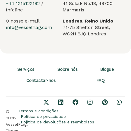
+44 1215122182
/
41 Sokak No:18, 48700
Infoline
Marmaris
O nosso e-mail
Londres, Reino Unido
info@vesselflag.com
71-75 Shelton Street,
WC2H 9JQ Londres
Serviços
Sobre nós
Blogue
Contactar-nos
FAQ
Termos e condições
©
Política de privacidade
2026
Política de devoluções e reembolsos
VesselFlag.
Todos