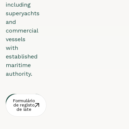
including
superyachts
and
commercial
vessels
with
established
maritime
authority.
Consulta
Contacto
Formulário
Whatsapp
gratuita
de registo
de iate