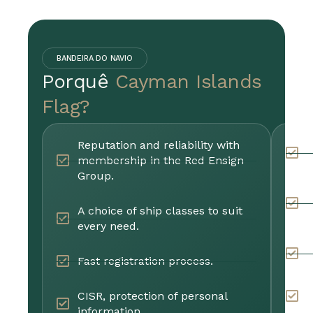
BANDEIRA DO NAVIO
Porquê
Cayman Islands
Flag?
Reputation and reliability with
F
membership in the Red Ensign
I
Group.
S
A choice of ship classes to suit
s
every need.
O
Fast registration process.
t
CISR, protection of personal
L
information.