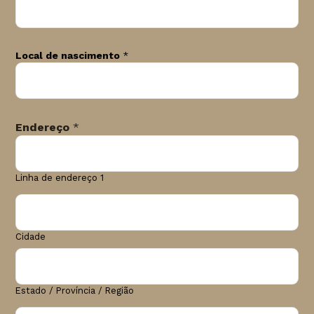
Local de nascimento
*
Endereço
*
Linha de endereço 1
Cidade
Estado / Província / Região