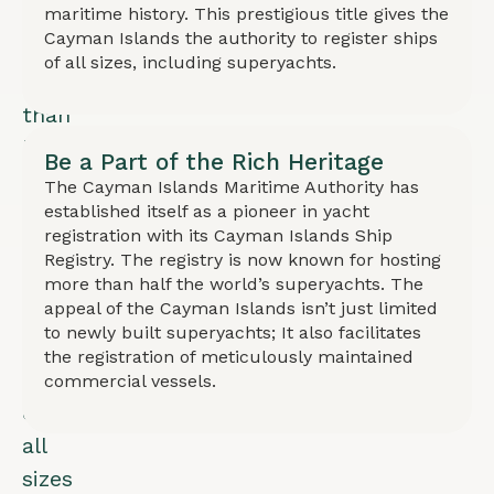
registry
maritime history. This prestigious title gives the
Cayman Islands the authority to register ships
hosts
of all sizes, including superyachts.
more
than
half
Be a Part of the Rich Heritage
the
The Cayman Islands Maritime Authority has
world's
established itself as a pioneer in yacht
registration with its Cayman Islands Ship
superyachts.
Registry. The registry is now known for hosting
Offers
more than half the world’s superyachts. The
appeal of the Cayman Islands isn’t just limited
registration
to newly built superyachts; It also facilitates
for
the registration of meticulously maintained
vessels
commercial vessels.
of
all
sizes