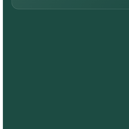
Unido.
Preços
a
partir
de
550
euros
.
Consulta
Contacto
Formulário
Whatsapp
gratuita
de registo
de iate