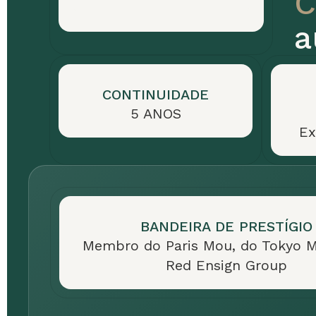
C
reduzidos.
a
Adequado
tanto
para
CONTINUIDADE
embarcações
5 ANOS
privadas
Ex
como
comerciais.
Não
é
BANDEIRA DE PRESTÍGIO
necessária
Membro do Paris Mou, do Tokyo 
uma
Red Ensign Group
visita
ao
Reino