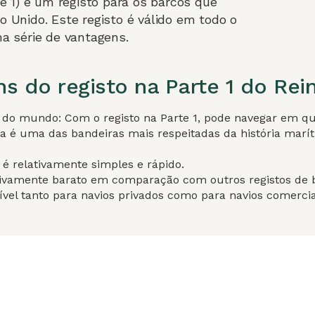
e 1) é um registo para os barcos que
 Unido. Este registo é válido em todo o
a série de vantagens.
s do registo na Parte 1 do Rei
 do mundo: Com o registo na Parte 1, pode navegar em q
ca é uma das bandeiras mais respeitadas da história marí
1 é relativamente simples e rápido.
lativamente barato em comparação com outros registos de 
onível tanto para navios privados como para navios comercia