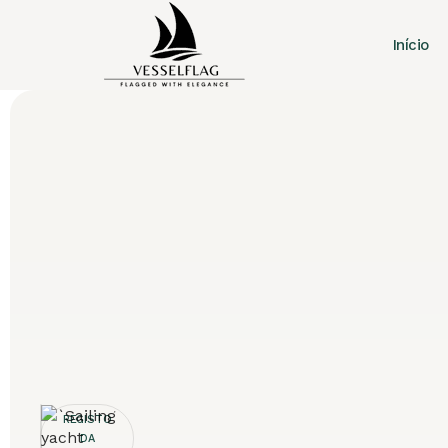
Início
REGISTO
DA