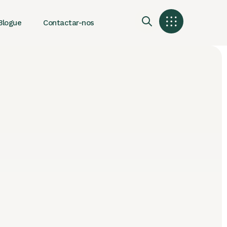
Blogue
Contactar-nos