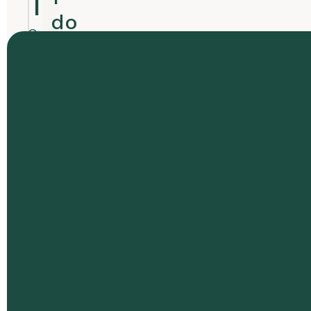
1
do
O
Reino
registo
Unido:
de
prestigiado,
iates
no
Classificação
Reino
AA
Unido,
a
Parte
nível
1,
mundial.
é
um
registo
de
bandeira