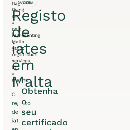
BANDEIRA
Registo
de
iates
em
Malta
Obtenha
O
o
registo
seu
de
iates
certificado
em