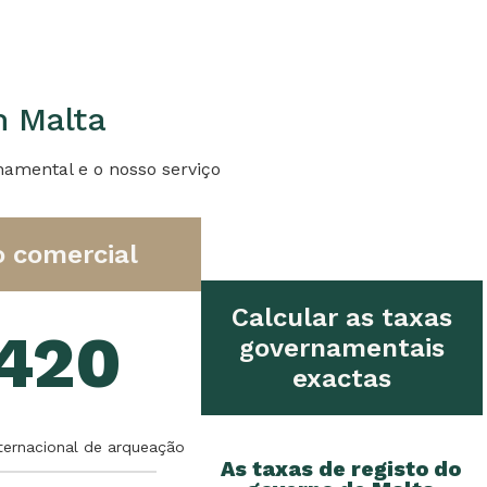
m Malta
namental e o nosso serviço
o comercial
Calcular as taxas
420
governamentais
exactas
nternacional de arqueação
As taxas de registo do