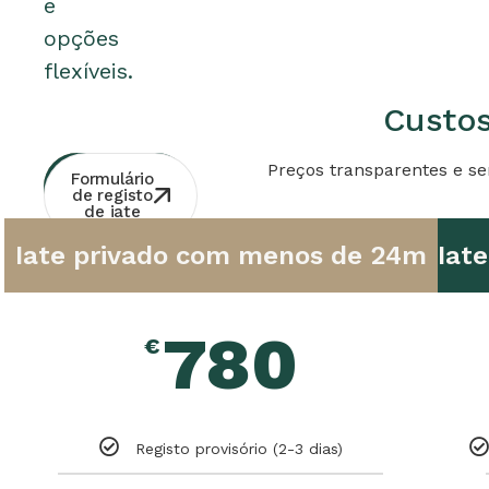
e
opções
flexíveis.
Custos
Preços transparentes e se
Consulta
Contacto
Formulário
Whatsapp
gratuita
de registo
de iate
Iate privado com menos de 24m
Iat
780
€
Registo provisório (2-3 dias)