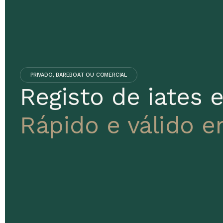
é
cidadãos
da
necessária
UE/EEE/Suíça
residência
podem
registar-
PRIVADO, BAREBOAT OU COMERCIAL
Registo de iates 
se
diretamente;
Rápido e válido 
os
outros
podem
fazê-
lo
através
de