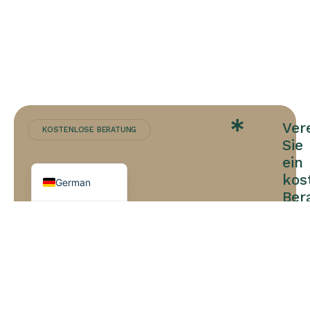
Arabic
French
Portuguese
Spanish
Ver
KOSTENLOSE BERATUNG
Turkish
Sie
English
ein
kos
German
Ber
zu
Ihr
Wun
Kostenlose Konsultation