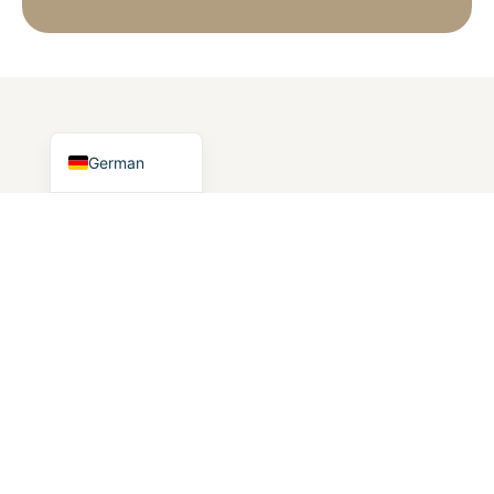
Portuguese
Spanish
Turkish
English
German
Bereit zum
Kontrolle
übernehmen
Ihrer
Yachting-Erfahrung?
Wir freuen uns darauf, Sie bei Ihrer Reise auf
dem Meer zu unterstützen - mit Vertrauen,
Sicherheit und Seelenfrieden.