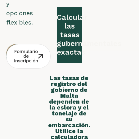
y
opciones
Calcular
flexibles.
las
tasas
gubernamentales
exactas
Consulta
Contacto
Formulario
gratuita
por
de
Whatsapp
inscripción
Las tasas de
registro del
gobierno de
Malta
dependen de
la eslora y el
tonelaje de
su
embarcación.
Utilice la
calculadora