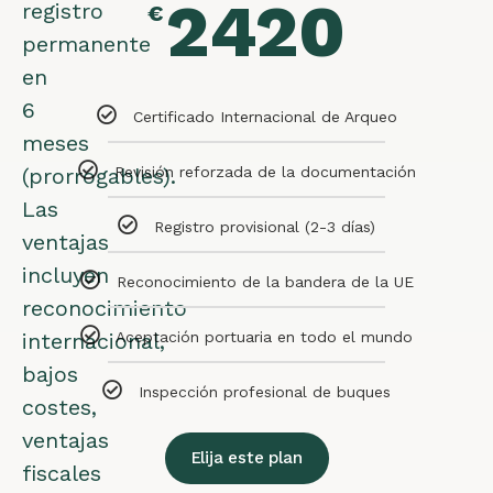
2420
registro
€
permanente
en
6
Certificado Internacional de Arqueo
meses
(prorrogables).
Revisión reforzada de la documentación
Las
Registro provisional (2-3 días)
ventajas
incluyen
Reconocimiento de la bandera de la UE
reconocimiento
internacional,
Aceptación portuaria en todo el mundo
bajos
Inspección profesional de buques
costes,
ventajas
Elija este plan
fiscales