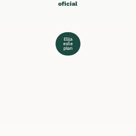
oficial
Elija
este
plan