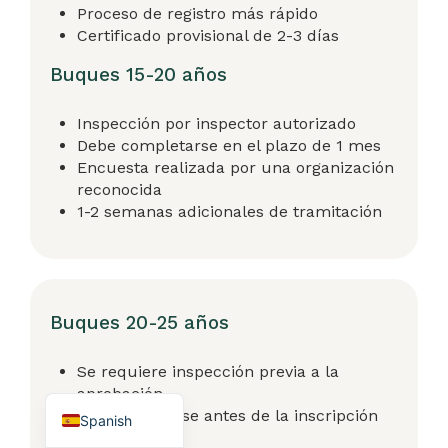
Proceso de registro más rápido
Certificado provisional de 2-3 días
Buques 15-20 años
Inspección por inspector autorizado
Debe completarse en el plazo de 1 mes
Encuesta realizada por una organización
reconocida
1-2 semanas adicionales de tramitación
Arabic
German
French
Buques 20-25 años
Portuguese
Turkish
Se requiere inspección previa a la
English
aprobación
Debe aprobarse antes de la inscripción
Spanish
provisional