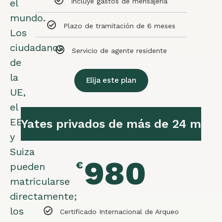
el
Incluye gastos de mensajería
mundo.
Plazo de tramitación de 6 meses
Los
ciudadanos
Servicio de agente residente
de
la
Elija este plan
UE,
el
EEE
Yates privados de más de 24 m
y
Suiza
980
€
pueden
matricularse
directamente;
los
Certificado Internacional de Arqueo