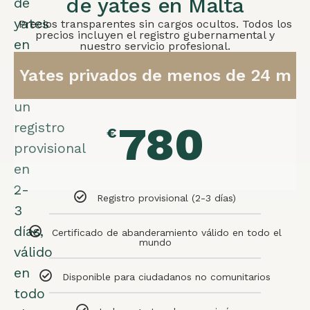
de yates en Malta
de
yates
Precios transparentes sin cargos ocultos. Todos los
precios incluyen el registro gubernamental y
en
nuestro servicio profesional.
Malta
Yates privados de menos de 24 m
ofrece
un
780
registro
€
provisional
en
2-
Registro provisional (2-3 días)
3
días,
Certificado de abanderamiento válido en todo el
mundo
válido
en
Disponible para ciudadanos no comunitarios
todo