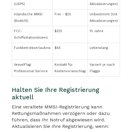
(USPS)
Aktualisierungen)
Inländische MMSI
Frei - $25
Unbestimmt (mit
Nur U
(BoatUS)
Aktualisierungen)
FCC-
$220
10 Jahre
Intern
Schiffsstationslizenz
Funkbetriebserlaubnis
$65
Lebenslang
Erford
intern
VesselFlag
Kontakt für
Variiert je nach
Weltwe
Professional Service
Kostenvoranschlag
Flagge
Flagg
Halten Sie Ihre Registrierung
aktuell
Eine veraltete MMSI-Registrierung kann
Rettungsmaßnahmen verzögern oder dazu
führen, dass Ihr Notruf abgewiesen wird.
Aktualisieren Sie Ihre Registrierung, wenn: