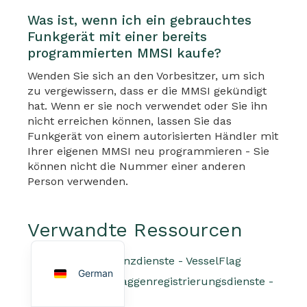
Was ist, wenn ich ein gebrauchtes
Funkgerät mit einer bereits
programmierten MMSI kaufe?
Wenden Sie sich an den Vorbesitzer, um sich
zu vergewissern, dass er die MMSI gekündigt
hat. Wenn er sie noch verwendet oder Sie ihn
nicht erreichen können, lassen Sie das
Arabic
Funkgerät von einem autorisierten Händler mit
French
Ihrer eigenen MMSI neu programmieren - Sie
können nicht die Nummer einer anderen
Portuguese
Person verwenden.
Spanish
Turkish
Verwandte Ressourcen
English
MMSI-Funklizenzdienste - VesselFlag
German
Vollständige Flaggenregistrierungsdienste -
VesselFlag