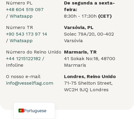
Número PL
De segunda a sexta-
+48 604 519 097
feira:
/
Whatsapp
8:30h - 17:30h
(CET)
Número TR
Varsóvia, PL
+90 543 173 97 14
Solec 79A/20, 00-402
/
Whatsapp
Varsóvia
Arabic
Número do Reino Unido
Marmaris, TR
+44 1215122182
/
41 Sokak No:18, 48700
German
Infoline
Marmaris
French
O nosso e-mail
Londres, Reino Unido
Spanish
info@vesselflag.com
71-75 Shelton Street,
WC2H 9JQ Londres
Turkish
English
Portuguese
Serviços
Sobre nós
Blogue