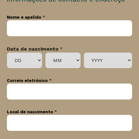
Nome e apelido
*
Data de nascimento
*
Correio eletrónico
*
Local de nascimento
*