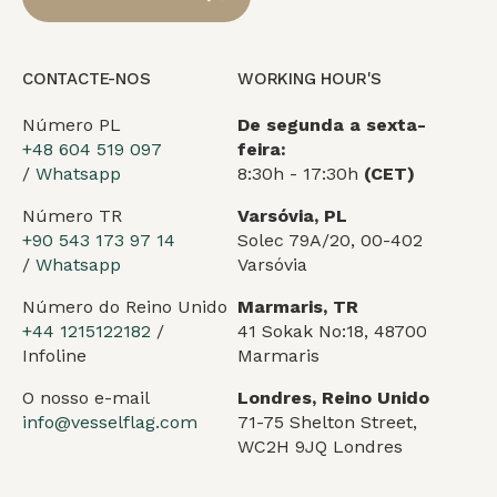
CONTACTE-NOS
WORKING HOUR'S
Número PL
De segunda a sexta-
+48 604 519 097
feira:
/
Whatsapp
8:30h - 17:30h
(CET)
Número TR
Varsóvia, PL
+90 543 173 97 14
Solec 79A/20, 00-402
/
Whatsapp
Varsóvia
Número do Reino Unido
Marmaris, TR
+44 1215122182
/
41 Sokak No:18, 48700
Infoline
Marmaris
O nosso e-mail
Londres, Reino Unido
info@vesselflag.com
71-75 Shelton Street,
WC2H 9JQ Londres