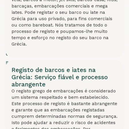
segurança.
barcaças, embarcações comerciais e mega
Registo
iates. Pode registar o seu barco ou iate na
concluído
Grécia para uso privado, para fins comerciais
ou como bareboat. Nós tratamos de todo o
em
processo de registo e poupamos-lhe muito
5-
tempo e esforço no registo do seu barco na
Grécia.
7
dias
sem
Registo de barcos e iates na
necessidade
Grécia: Serviço fiável e processo
de
abrangente
documentos
O registo grego de embarcações é considerado
originais.
um sistema respeitado e bem estabelecido.
Este processo de registo é bastante abrangente
Válido
e garante que as embarcações registadas
por
cumprem determinadas normas de segurança.
5
Isto pode ajudar a reduzir o risco de acidentes
e ferimentos das embarcações. Por