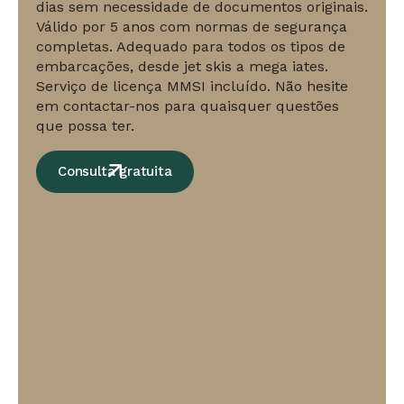
Grécia:
dias sem necessidade de documentos originais.
bandeira
Válido por 5 anos com normas de segurança
completas. Adequado para todos os tipos de
da
embarcações, desde jet skis a mega iates.
UE
Serviço de licença MMSI incluído. Não hesite
estabelecida,
em contactar-nos para quaisquer questões
Registo
que possa ter.
de
5-
Consulta gratuita
7
dias,
válido
por
5
anos,
não
são
necessários
originais,