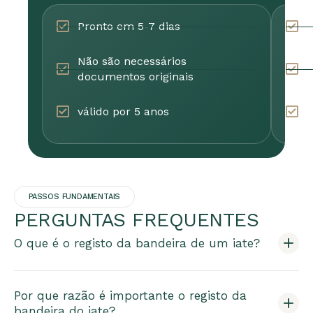
Pronto em 5-7 dias
P
Não são necessários
T
documentos originais
c
válido por 5 anos
S
PASSOS FUNDAMENTAIS
PERGUNTAS FREQUENTES
O que é o registo da bandeira de um iate?
Por que razão é importante o registo da
bandeira do iate?