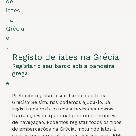
de
iates
na
Grécia
é
um
Registo de iates na Grécia
sistema
bem
Registar o seu barco sob a bandeira
grega
estabelecido
e
respeitado
Pretende registar o seu barco ou iate na
que
Grécia? Se sim, nós podemos ajudá-lo. Já
registámos mais barcos através das nossas
garante
transacções do que qualquer outra empresa
normas
de navegação. Podemos registar todos os tipos
de
de embarcações na Grécia, incluindo iates à
vela, barcos a motor, jet skis, barcos-casa, RIBs,