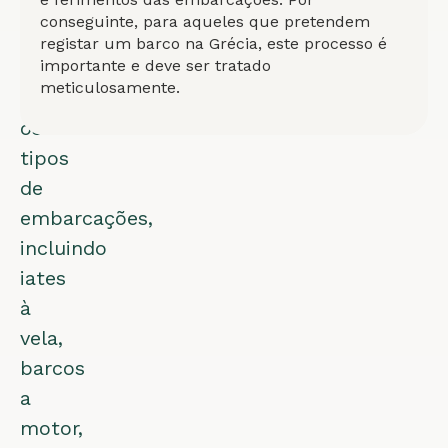
anos.
conseguinte, para aqueles que pretendem
Adequado
registar um barco na Grécia, este processo é
para
importante e deve ser tratado
meticulosamente.
todos
os
tipos
de
embarcações,
incluindo
iates
à
vela,
barcos
a
motor,