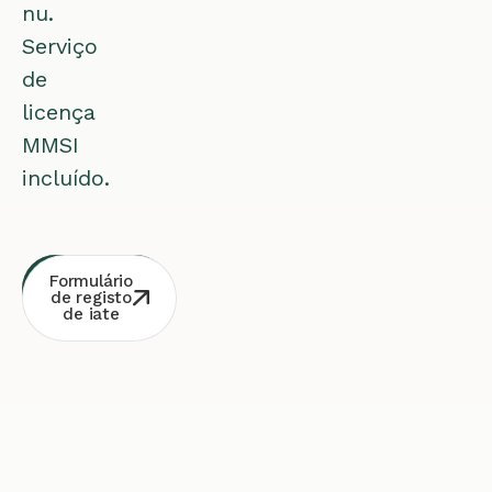
nu.
Serviço
de
licença
MMSI
incluído.
Consulta
Contacto
Formulário
Whatsapp
gratuita
de registo
de iate