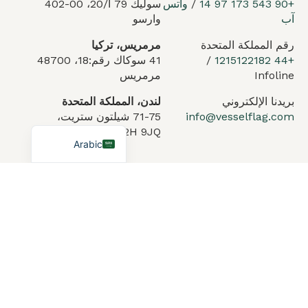
+90 543 173 97 14
/
واتس
سوليك 79 أ/20، 00-402
German
آب
وارسو
French
رقم المملكة المتحدة
مرمريس، تركيا
Portuguese
+44 1215122182
/
41 سوكاك رقم:18، 48700
Infoline
مرمريس
Spanish
Turkish
بريدنا الإلكتروني
لندن، المملكة المتحدة
info@vesselflag.com
71-75 شيلتون ستريت،
English
WC2H 9JQ لندن
Arabic
الخدمات
نبذة عنا
المدونة
اتصل بنا
الأسئلة الشائعة