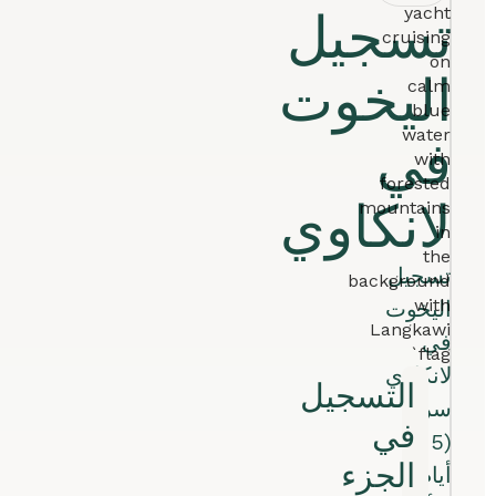
تسجيل
اليخوت
في
لانكاوي
تسجيل
اليخوت
في
لانكاوي
التسجيل
سريع
في
(5
الجزء
أيام)