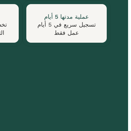
مسح
تفصيلي.
عملية مدتها 5 أيام
القانون
تسجيل سريع في 5 أيام
تخط
البحري
عمل فقط
ال
الماليزي
مستوحى
من
نظام
المملكة
المتحدة.
اتصال
استشارة
استمارة
واتس
مجانية
تسجيل
آب
اليخوت