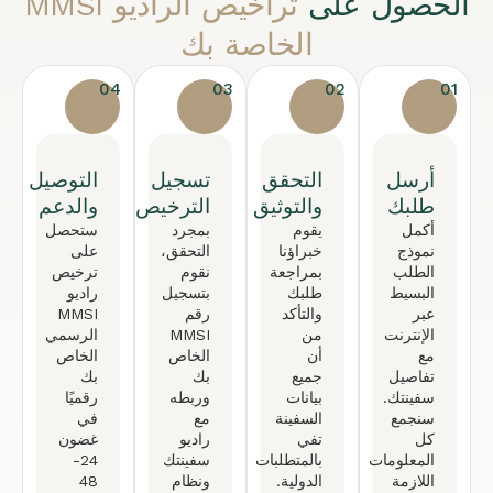
الحصول على
تراخيص الراديو MMSI
الخاصة بك
04
03
02
01
أرسل
التحقق
تسجيل
التوصيل
طلبك
والتوثيق
الترخيص
والدعم
أكمل
يقوم
بمجرد
ستحصل
نموذج
خبراؤنا
التحقق،
على
الطلب
بمراجعة
نقوم
ترخيص
البسيط
طلبك
بتسجيل
راديو
عبر
والتأكد
رقم
MMSI
الإنترنت
من
MMSI
الرسمي
مع
أن
الخاص
الخاص
تفاصيل
جميع
بك
بك
سفينتك.
بيانات
وربطه
رقميًا
سنجمع
السفينة
مع
في
كل
تفي
راديو
غضون
المعلومات
بالمتطلبات
سفينتك
24-
اللازمة
الدولية.
ونظام
48