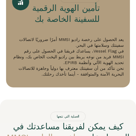
تأمين الهوية الرقمية
للسفينة الخاصة بك
يعد الحصول على رخصة راديو MMSI أمرًا ضروريًا لاتصالات
سفينتك وسلامتها في البحر.
في Vessel Flag، يساعدك فريقنا في الحصول على رقم
MMSI فريد من نوعه يربط بين راديو اليخت الخاص بك، ونظام
تحديد الهوية الآلي وأنظمة EPIRB.
نحن نتأكد من أن سفينتك معترف بها دولياً وجاهزة للاتصالات
البحرية الآمنة والمتوافقة - أينما تأخذك رحلتك.
العملية التي نتبعها
كيف يمكن لفريقنا مساعدتك في